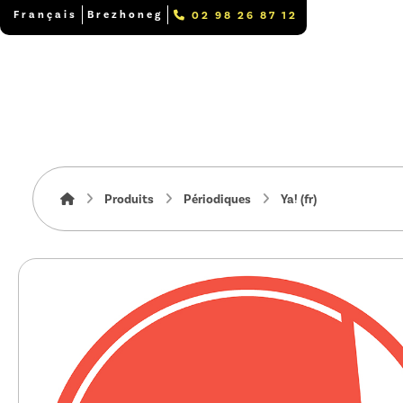
Français
Brezhoneg
02 98 26 87 12
Produits
Périodiques
Ya! (fr)