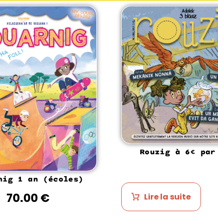
Rouzig à 6€ par
nig 1 an (écoles)
70.00
€
Lire la suite