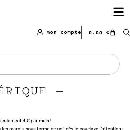
mon compte
0.00
€
ÉRIQUE –
 seulement 4 € par mois !
 les mardis, sous forme de pdf, dès le bouclage. (attention :