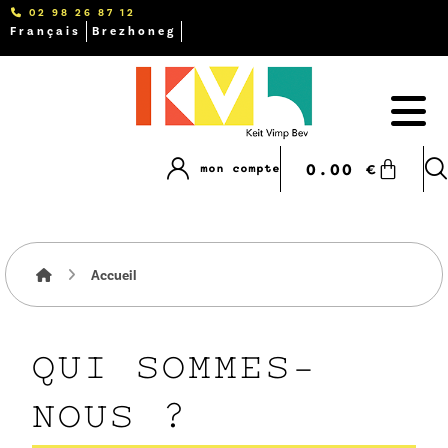
02 98 26 87 12
Français
Brezhoneg
0.00
€
mon compte
Accueil
QUI SOMMES-
NOUS ?