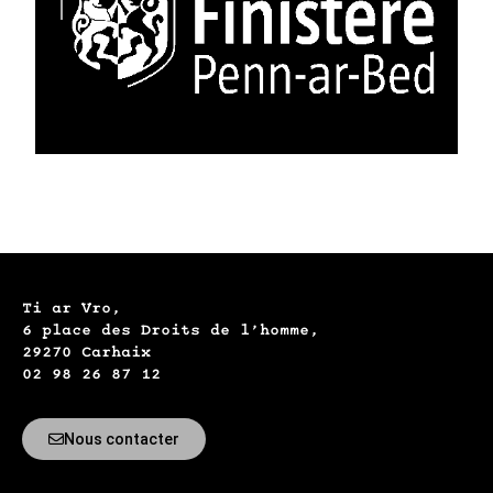
Ti ar Vro,
6 place des Droits de l’homme,
29270 Carhaix
02 98 26 87 12
Nous contacter