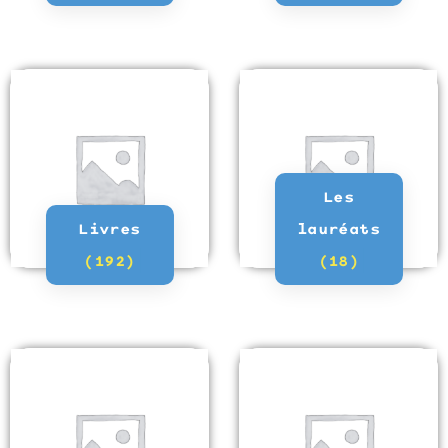
Les
Livres
lauréats
(192)
(18)