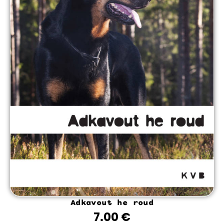
Adkavout he roud
7.00
€