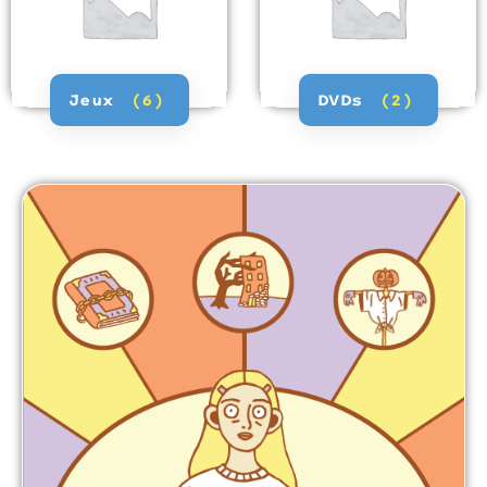
Jeux
(6)
DVDs
(2)