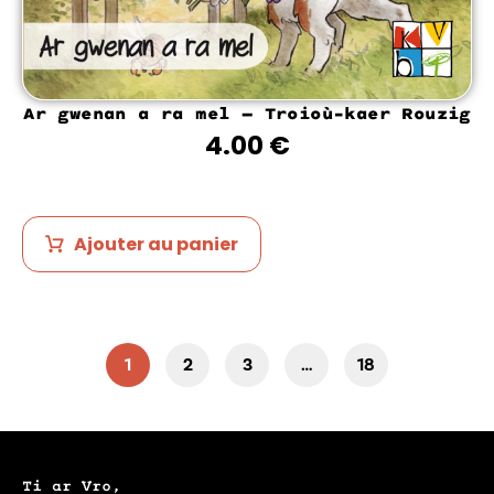
Ar gwenan a ra mel – Troioù-kaer Rouzig
4.00
€
Ajouter au panier
1
2
3
…
18
Ti ar Vro,