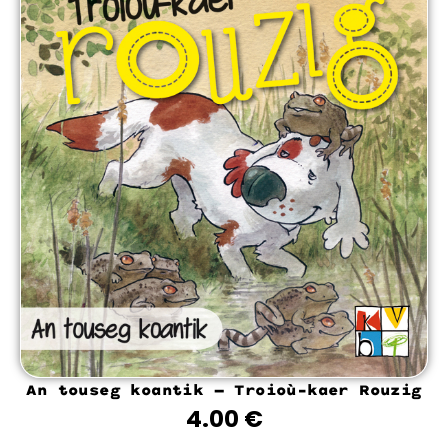
An touseg koantik – Troioù-kaer Rouzig
4.00
€