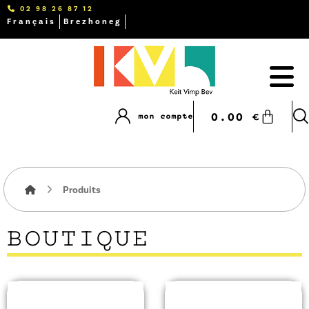
02 98 26 87 12
Français
Brezhoneg
0.00
€
mon compte
Produits
BOUTIQUE