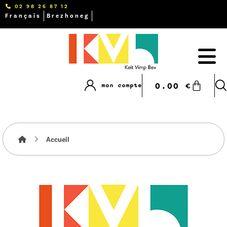
02 98 26 87 12
Français
Brezhoneg
0.00
€
mon compte
Accueil