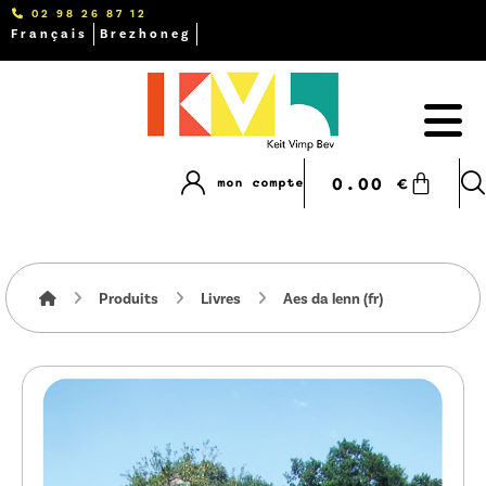
02 98 26 87 12
Français
Brezhoneg
0.00
€
mon compte
Produits
Livres
Aes da lenn (fr)