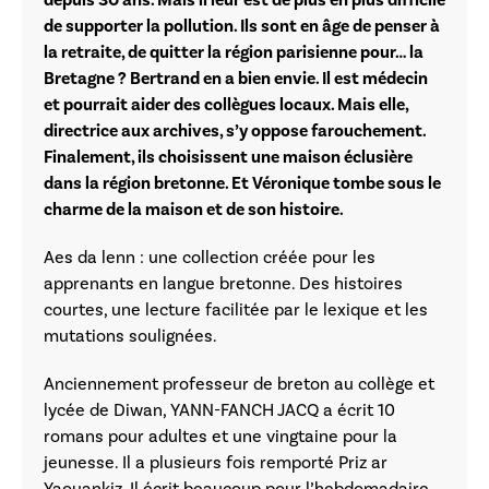
depuis 30 ans. Mais il leur est de plus en plus difficile
de suppor
ter la pollution. Ils sont en âge de penser à
la retraite, de quitter la région parisienne pour… la
Bretagne ? Bertrand
en a bien envie. Il est médecin
et pourrait aider des collègues locaux. Mais elle,
directrice aux archives, s’y oppose
farouchement.
Finalement, ils choisissent une maison éclusière
dans la région bretonne. Et Véronique tombe sous le
charme de
la maison et de son histoire.
Aes da lenn : une collection créée pour les
apprenants en langue bretonne. Des histoires
courtes, une lecture facilitée par le lexique et les
mutations soulignées.
Anciennement professeur de breton au collège et
lycée de Diwan, YANN-FANCH JACQ a écrit 10
romans pour adultes et une vingtaine pour la
jeunesse. Il a plusieurs fois remporté Priz ar
Yaouankiz. Il écrit beaucoup pour l’hebdomadaire