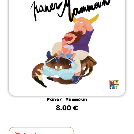
Paner Mammoun
8.00
€