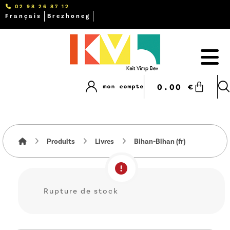
02 98 26 87 12
Français
Brezhoneg
0.00
€
mon compte
Produits
Livres
Bihan-Bihan (fr)
Rupture de stock