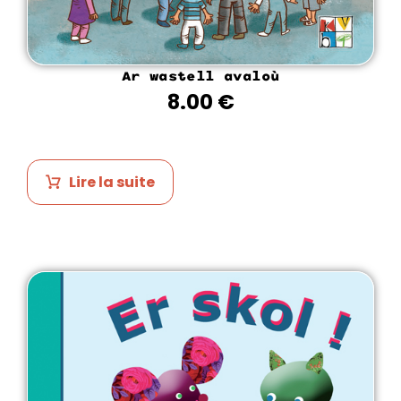
Ar wastell avaloù
8.00
€
Lire la suite