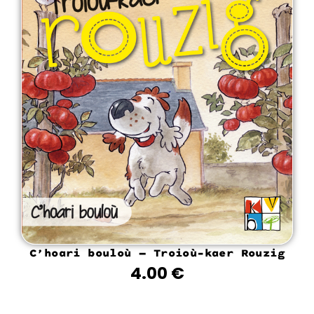
C’hoari bouloù – Troioù-kaer Rouzig
4.00
€