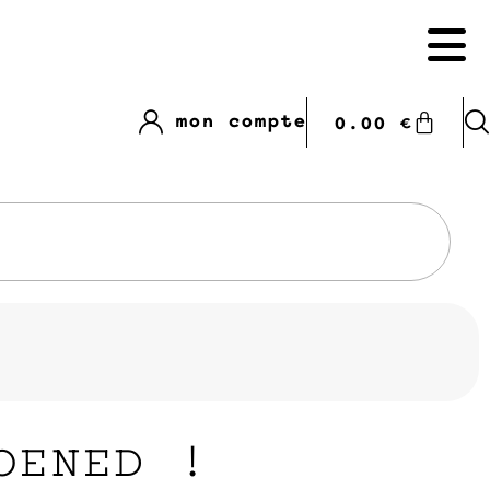
mon compte
0.00
€
OENED !