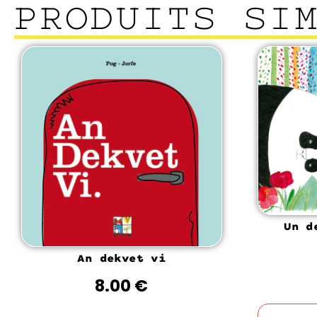
PRODUITS SI
Un d
An dekvet vi
8.00
€