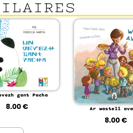
MILAIRES
evezh gant Pacha
8.00
€
Ar wastell ava
8.00
€