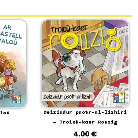
Deiziadur paotr-al-lizhiri
loù
– Troioù-kaer Rouzig
4.00
€