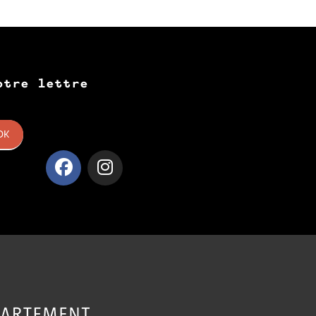
otre lettre
OK