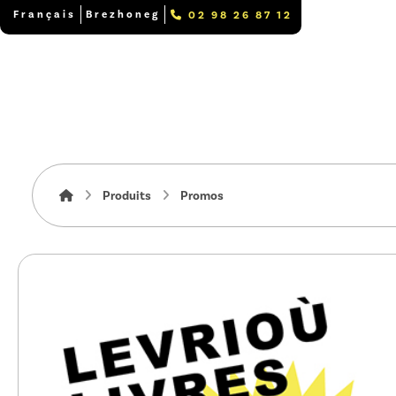
Français
Brezhoneg
02 98 26 87 12
Produits
Promos