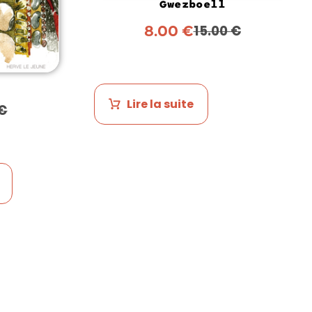
Gwezboell
8.00
€
15.00
€
Lire la suite
€