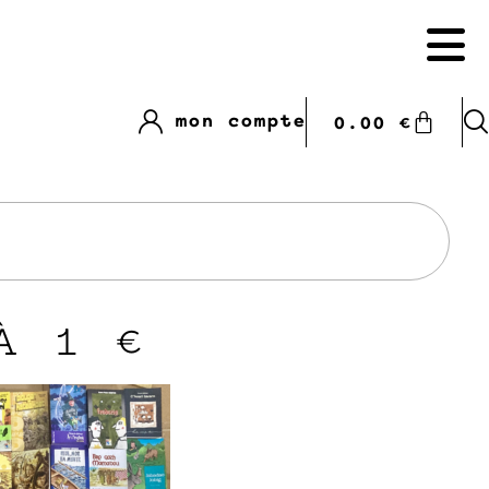
mon compte
0.00
€
À 1 €