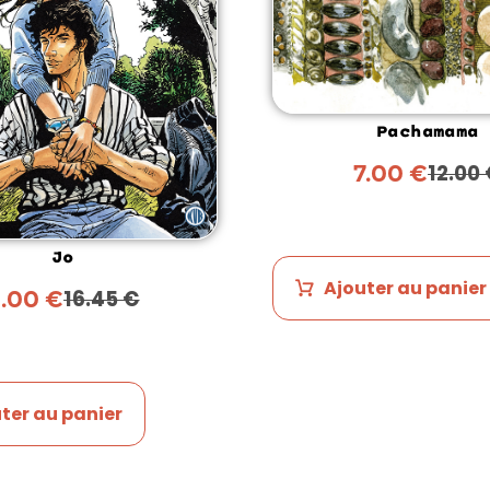
Pachamama
7.00
€
12.00
Jo
Ajouter au panier
9.00
€
16.45
€
ter au panier