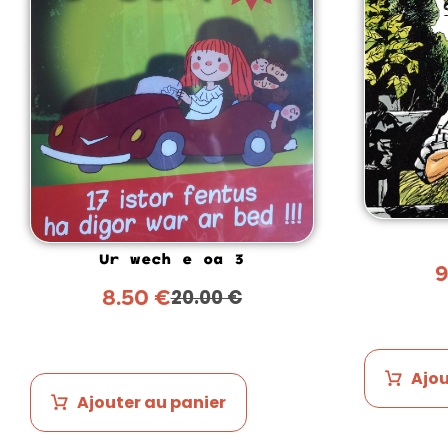
Ur wech e oa 3
8.50
€
20.00
€
Ajou
Ajouter au panier