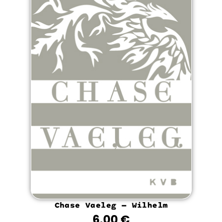
Chase Vaeleg – Wilhelm
6.00
€