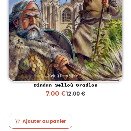
Dindan Selloù Gradlon
7.00
€
12.00
€
Ajouter au panier