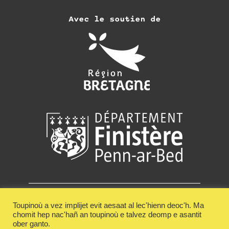
Avec le soutien de
Adhérer
Recevoir la newsletter de Keit Vimp Bev
Toupinoù a vez implijet evit aesaat al lec'hienn deoc'h. Ma
chomit hep nac'hañ an toupinoù e talvez deomp e asantit
Contact
Conditions Générales de Ventes
ober ganto.