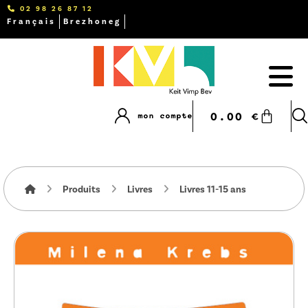
02 98 26 87 12
Français
Brezhoneg
0.00
€
mon compte
Produits
Livres
Livres 11-15 ans