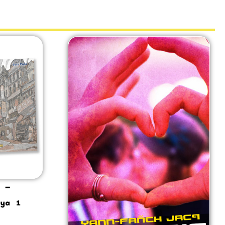
 –
ya 1