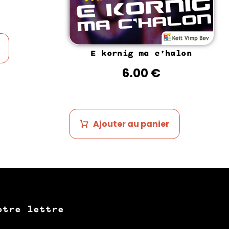
E kornig ma c’halon
6.00
€
Ajouter au panier
otre lettre