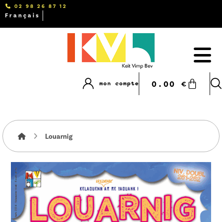
02 98 26 87 12
Français
0.00
€
mon compte
Louarnig