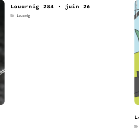
Louarnig 284 • juin 26
Louarnig
L