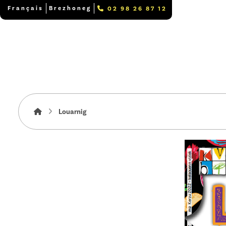
Français
Brezhoneg
02 98 26 87 12
Louarnig