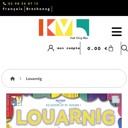
02 98 26 87 12
Français
Brezhoneg
0.00
€
mon compte
Louarnig