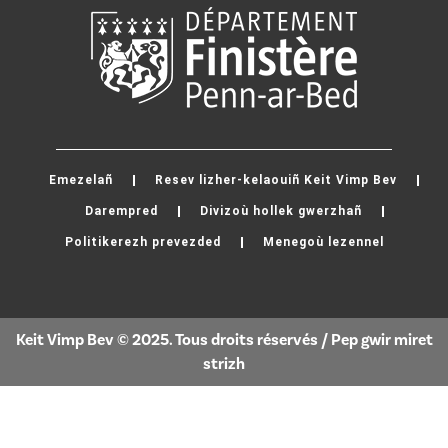
Emezelañ
Resev lizher-kelaouiñ Keit Vimp Bev
Darempred
Divizoù hollek gwerzhañ
Politikerezh prevezded
Menegoù lezennel
Keit Vimp Bev © 2025. Tous droits réservés / Pep gwir miret
strizh