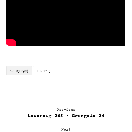
Category(s)
Louarnig
Previous
Louarnig 263 • Gwengolo 24
Next