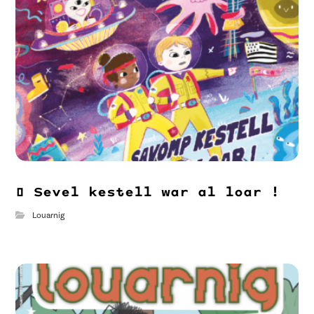
🌖 Sevel kestell war al loar !
Louarnig