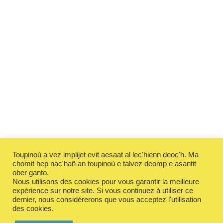
Toupinoù a vez implijet evit aesaat al lec'hienn deoc'h. Ma
chomit hep nac'hañ an toupinoù e talvez deomp e asantit
ober ganto.
Nous utilisons des cookies pour vous garantir la meilleure
expérience sur notre site. Si vous continuez à utiliser ce
dernier, nous considérerons que vous acceptez l'utilisation
des cookies.