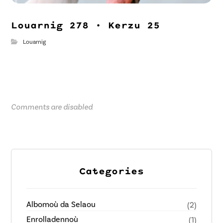
Louarnig 278 • Kerzu 25
Louarnig
Comments are disabled
Categories
Albomoù da Selaou
(2)
Enrolladennoù
(1)