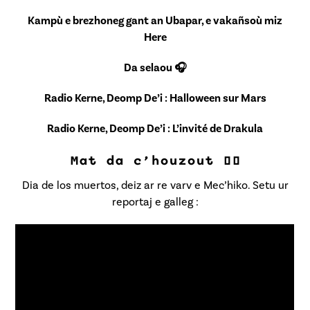
Kampù e brezhoneg gant an Ubapar, e vakañsoù miz
Here
Da selaou 🎧
Radio Kerne, Deomp De’i : Halloween sur Mars
Radio Kerne, Deomp De’i : L’invité de Drakula
Mat da c’houzout 💀🌼
Dia de los muertos, deiz ar re varv e Mec’hiko. Setu ur
reportaj e galleg :