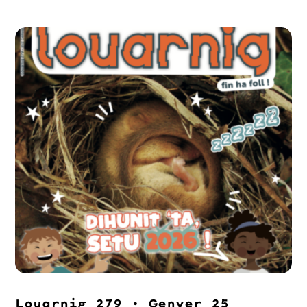
Louarnig 279 • Genver 25