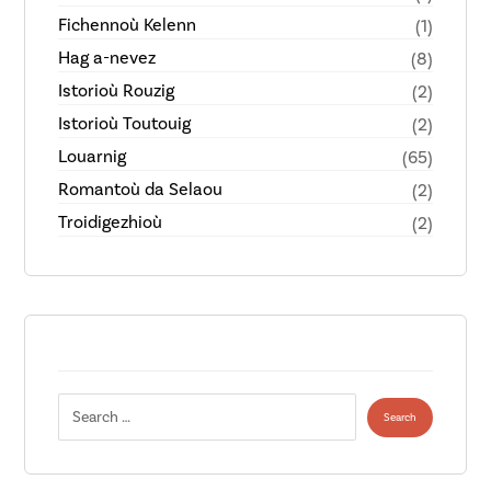
Fichennoù Kelenn
(1)
Hag a-nevez
(8)
Istorioù Rouzig
(2)
Istorioù Toutouig
(2)
Louarnig
(65)
Romantoù da Selaou
(2)
Troidigezhioù
(2)