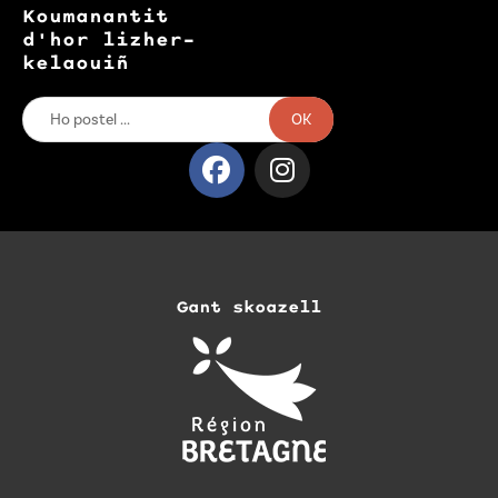
Koumanantit
d'hor lizher-
kelaouiñ
OK
Gant skoazell