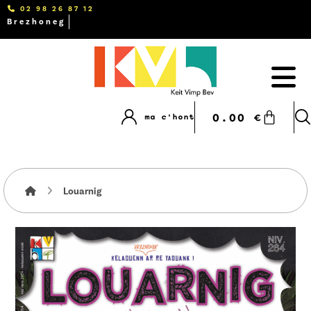
02 98 26 87 12
Brezhoneg
0.00
€
ma c'hont
Louarnig