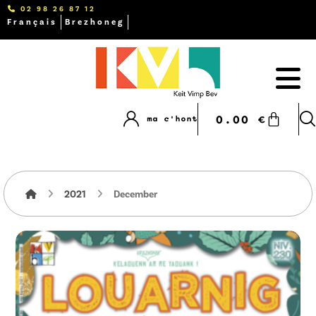
02 98 26 87 12
Français
Brezhoneg
0.00
€
ma c'hont
2021
December