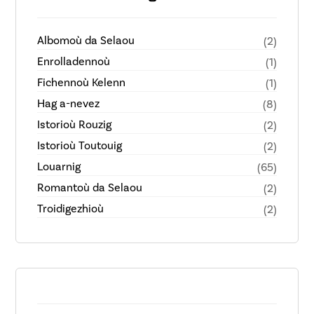
Albomoù da Selaou
(2)
Enrolladennoù
(1)
Fichennoù Kelenn
(1)
Hag a-nevez
(8)
Istorioù Rouzig
(2)
Istorioù Toutouig
(2)
Louarnig
(65)
Romantoù da Selaou
(2)
Troidigezhioù
(2)