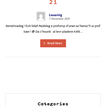
21
Louarnig
7 December 2021
Kenstrivadeg ! Evit lidañ Nedeleg e profomp d’unan ac’hanoc’h ur prof
kaer ! 🎁 Da c’hounit : al levr-pladenn KAN ...
Read More
Categories