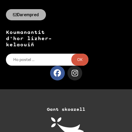
Darempred
Koumanantit
d'hor lizher-
kelaouiñ
OK
Gant skoazell