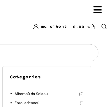
ma c'hont
0.00
€
Categories
Albomoù da Selaou
(2)
Enrolladennoù
(1)