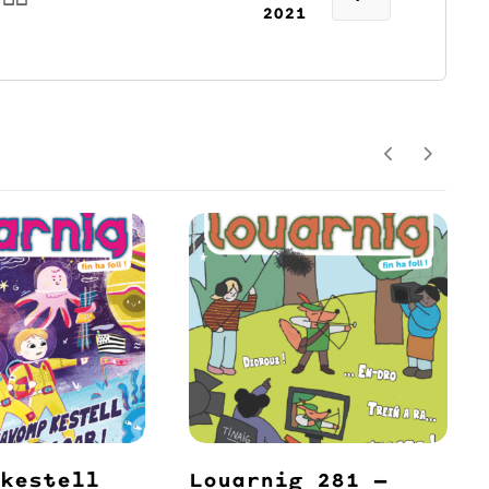
2021
 kestell
Louarnig 281 –