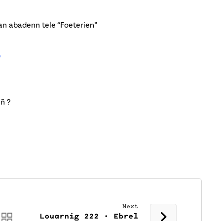
n abadenn tele “Foeterien”
b
ñ ?
Next
Louarnig 222 • Ebrel