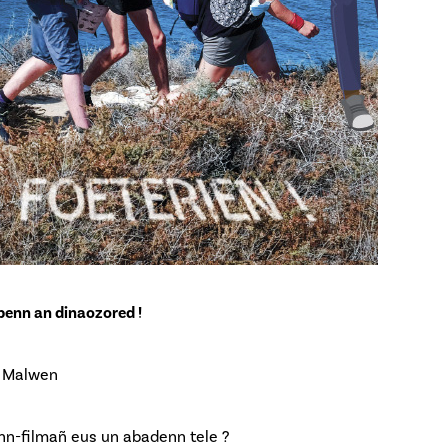
benn an dinaozored !
t Malwen
nn-filmañ eus un abadenn tele ?