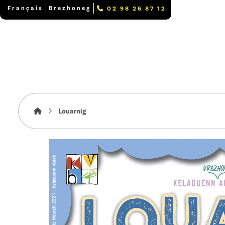
Français
Brezhoneg
02 98 26 87 12
Louarnig