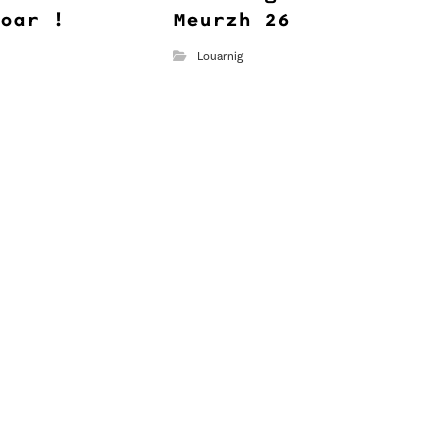
loar !
Meurzh 26
Louarnig