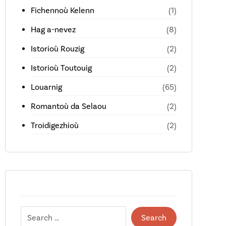
Fichennoù Kelenn
(1)
Hag a-nevez
(8)
Istorioù Rouzig
(2)
Istorioù Toutouig
(2)
Louarnig
(65)
Romantoù da Selaou
(2)
Troidigezhioù
(2)