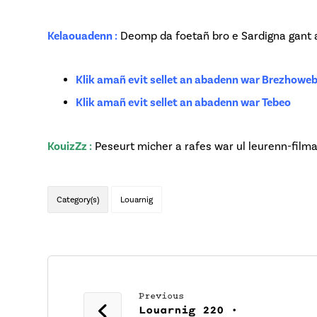
Kelaouadenn :
Deomp da foetañ bro e Sardigna gant a
Klik amañ evit sellet an abadenn war Brezhowe
Klik amañ evit sellet an abadenn war Tebeo
KouizZz :
Peseurt micher a rafes war ul leurenn-filma
Category(s)
Louarnig
Previous
Louarnig 220 •