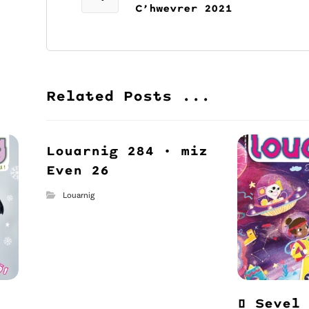
C’hwevrer 2021
Related Posts ...
Louarnig 284 • miz
Even 26
Louarnig
🌖 Sevel