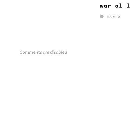
war al 
Louarnig
Comments are disabled