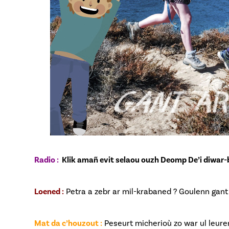
Radio :
Klik amañ evit selaou ouzh Deomp De’i diwar-
Loened :
Petra a zebr ar mil-krabaned ? Goulenn gan
Mat da c’houzout :
Peseurt micherioù zo war ul leure