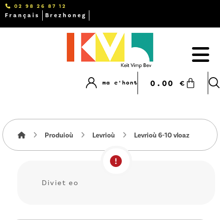
02 98 26 87 12
Français
Brezhoneg
0.00
€
ma c'hont
Produioù
Levrioù
Levrioù 6-10 vloaz
Diviet eo