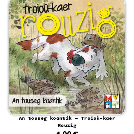
An touseg koantik – Troioù-kaer
Rouzig