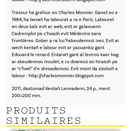
Tresour ha grafour eo Charles Monnier. Ganet eo e
1984, ha bevañ ha labourat a ra e Pariz. Labouret
en deus kalz evit ar web, evit ar gelaouenn
Cadremploi pe c’hoazh evit Médecins sans
Frontières. Gober a ra luc’hskeudennoù ivez. Evit ar
wech kentañ e labour evit ar yaouankiz gant
Edouard le renard. Entanet gant al leviroù kaer hag
ar skeudennoù moulet, e ro doareoù an hiraezh pe
ar “c’hwil” d’e dresadennoù. Evit mont da zizoloiñ e
labour :
http://charlesmonnier.blogspot.com
2011, dastumad Kentañ Lennadenn, 24 p., ment
200×200 mm.
PRODUITS
SIMILAIRES