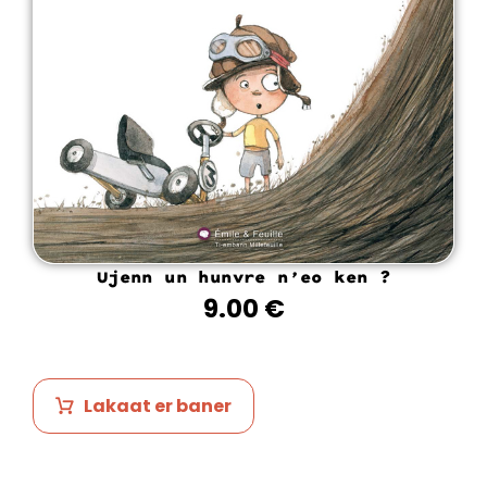
Ujenn un hunvre n’eo ken ?
9.00
€
Lakaat er baner