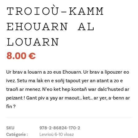
TROIOÙ-KAMM
EHOUARN AL
LOUARN
8.00
€
Ur brav a louarn a zo eus Ehouarn. Ur brav a lipouzer eo
ivez. Setu ma lak en e soñj tapout yer an atant a zo e
traoñ ar menez. N’eo ket hep kontañ war dalc’husted ar
peizant ! Gant piv a yay ar maout… ket… ar yer, a-benn ar
fin ?
SKU
978-2-86824-170-2
Catégorie :
Levrioù 6-10 vloaz