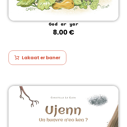
God ar yar
8.00
€
Lakaat er baner