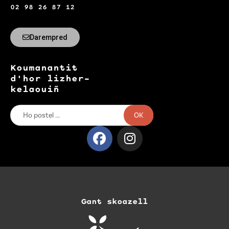
02 98 26 87 12
Darempred
Koumanantit
d'hor lizher-
kelaouiñ
OK
Gant skoazell