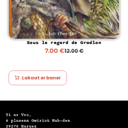
Sous le regard de Gradlon
7.00
€
12.00
€
Lakaat er baner
Ti ar Vro,
6 plasenn Gwirioù Mab-den
29270 Karaez