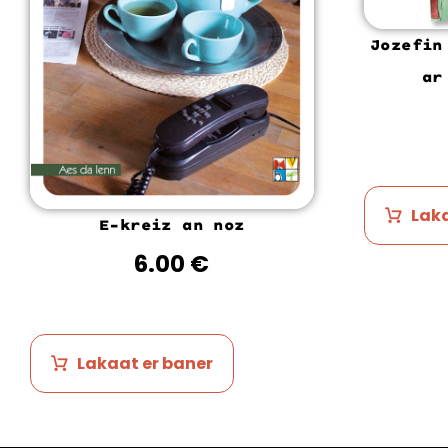
Jozefin
ar
Laka
E-kreiz an noz
6.00
€
Lakaat er baner