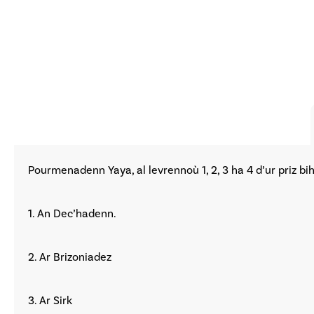
Pourmenadenn Yaya, al levrennoù 1, 2, 3 ha 4 d’ur priz bih
1. An Dec’hadenn.
2. Ar Brizoniadez
3. Ar Sirk