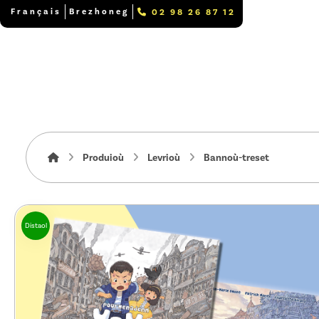
Français
Brezhoneg
02 98 26 87 12
Produioù
Levrioù
Bannoù-treset
Distaol