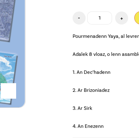
-
+
Pourmenadenn Yaya, al levrenno
Adalek 8 vloaz, o lenn asambl
1. An Dec’hadenn
2. Ar Brizoniadez
3. Ar Sirk
4. An Enezenn