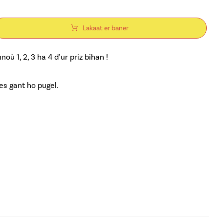
Lakaat er baner
ù 1, 2, 3 ha 4 d’ur priz bihan !
es gant ho pugel.