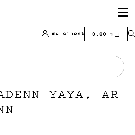
ma c'hont
0.00
€
ADENN YAYA, AR
NN