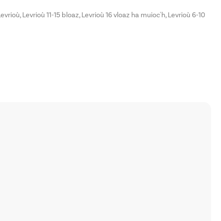
Levrioù
,
Levrioù 11-15 bloaz
,
Levrioù 16 vloaz ha muioc'h
,
Levrioù 6-10