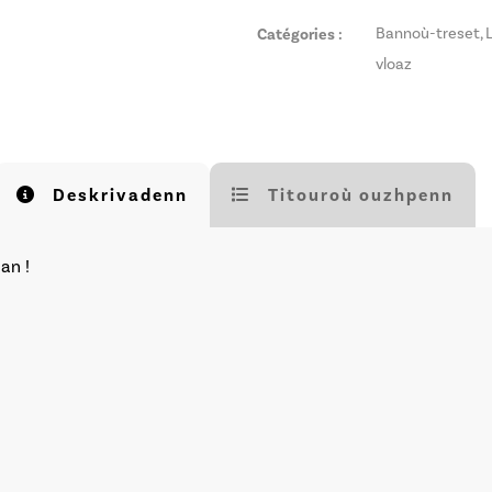
Catégories :
Bannoù-treset
,
vloaz
Deskrivadenn
Titouroù ouzhpenn
an !