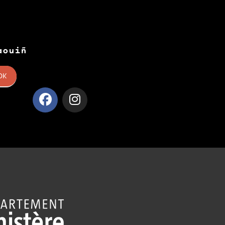
aouiñ
OK