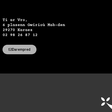
Ti ar Vro,
6 plasenn Gwirioù Mab-den
29270 Karaez
02 98 26 87 12
Darempred