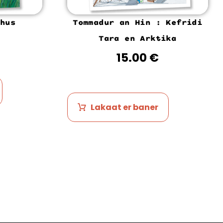
hus
Tommadur an Hin : Kefridi
Tara en Arktika
15.00
€
Lakaat er baner