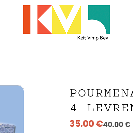
POURMEN
4 LEVRE
35.00
€
40.00
€