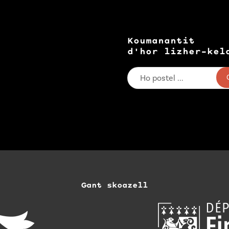
Koumanantit
d'hor lizher-kel
Gant skoazell