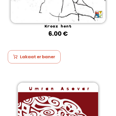
Kroaz hent
6.00
€
Lakaat er baner