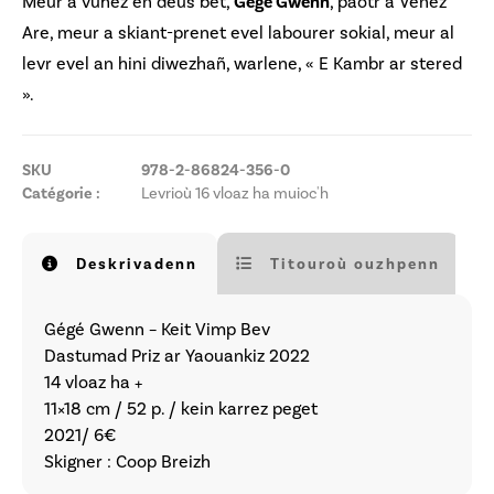
Meur a vuhez en deus bet,
Gege Gwenn
, paotr a Venez
Are, meur a skiant-prenet evel labourer sokial, meur al
levr evel an hini diwezhañ, warlene, « E Kambr ar stered
».
SKU
978-2-86824-356-0
Catégorie :
Levrioù 16 vloaz ha muioc'h
Deskrivadenn
Titouroù ouzhpenn
Gégé Gwenn – Keit Vimp Bev
Dastumad Priz ar Yaouankiz 2022
14 vloaz ha +
11×18 cm / 52 p. / kein karrez peget
2021/ 6€
Skigner : Coop Breizh