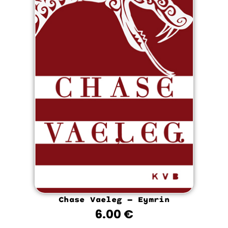
Chase Vaeleg – Eymrin
6.00
€