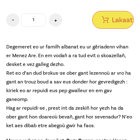
Lakaat e
-
+
Degemeret eo ur familh albanat eu ur gêriadenn vihan
er Menez Are. En em vodañ a ra tud evit o skoazellañ,
desket e vez galleg dezho.
Ret eo d’an dud brokus-se ober gant lezennoù ar vro ha
gant an trouz boud a sav eus donder hor gevredigezh :
kiriek eo ar repuidi eus pep gwalleur en em gav
ganeomp.
Hag ar repuidi-se , prest int da zeskiñ hor yezh ha da
ober gant hon doareoù bevañ, gant hor sevenadur? N’eo
ket aes dibab etre abegoù gwir ha faos.