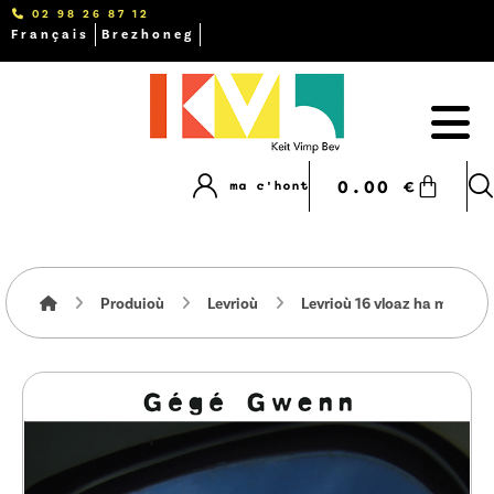
02 98 26 87 12
Français
Brezhoneg
0.00
€
ma c'hont
Produioù
Levrioù
Levrioù 16 vloaz ha muioc'h