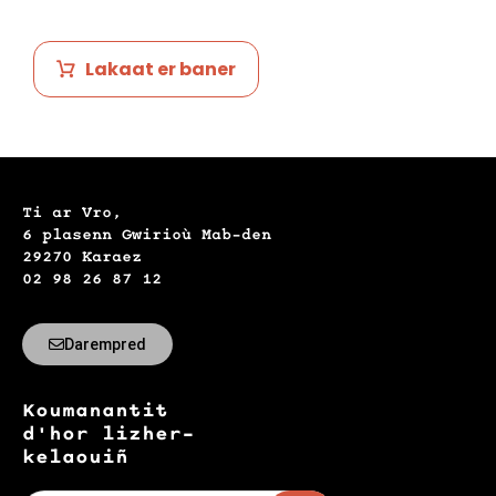
Lakaat er baner
Ti ar Vro,
6 plasenn Gwirioù Mab-den
29270 Karaez
02 98 26 87 12
Darempred
Koumanantit
d'hor lizher-
kelaouiñ