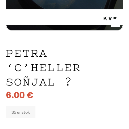
PETRA
‘C’HELLER
SOÑJAL ?
6.00
€
35 er stok