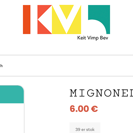
'h
MIGNONE
6.00
€
39 er stok