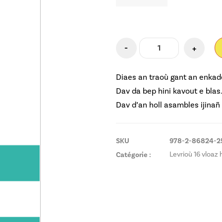
-
+
Diaes an traoù gant an enkad
Dav da bep hini kavout e blas
Dav d’an holl asambles ijinañ
SKU
978-2-86824-2
Catégorie :
Levrioù 16 vloaz