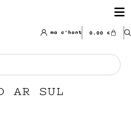
ma c'hont
0.00
€
D AR SUL