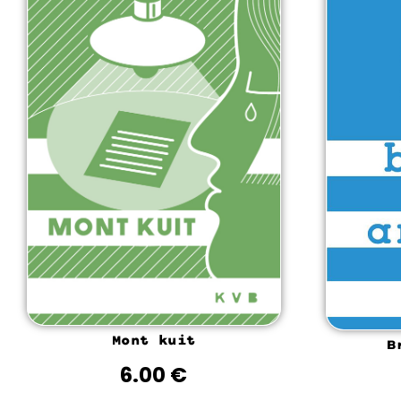
Mont kuit
B
6.00
€