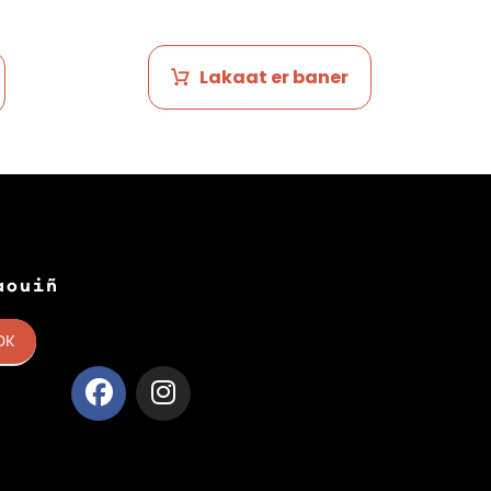
Lakaat er baner
aouiñ
OK