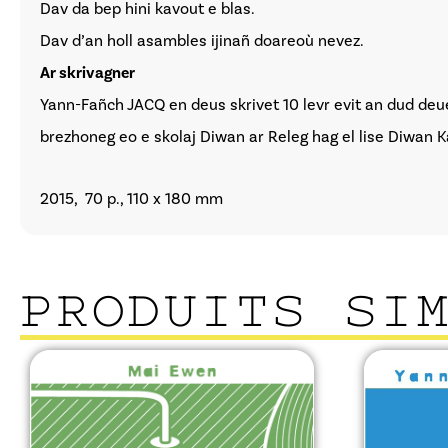
Dav da bep hini kavout e blas.
Dav d’an holl asambles ijinañ doareoù nevez.
Ar skrivagner
Yann-Fañch JACQ en deus skrivet 10 levr evit an dud deu
brezhoneg eo e skolaj Diwan ar Releg hag el lise Diwan K
2015, 70 p., 110 x 180 mm
PRODUITS SI