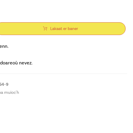
Lakaat er baner
enn.
.
 doareoù nevez.
54-9
 ha muioc'h