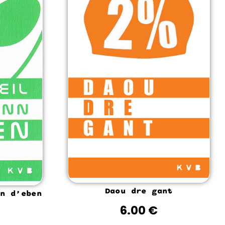
Daou dre gant
n d’eben
6.00
€