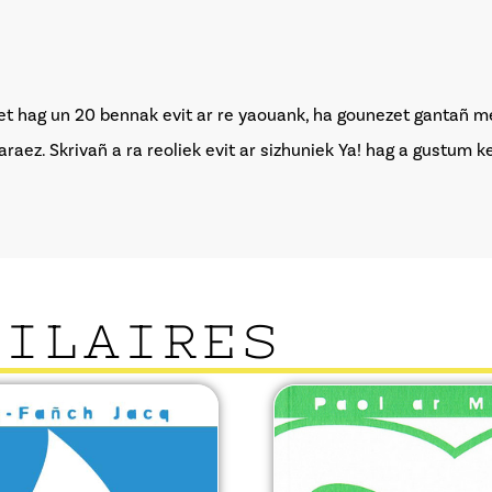
et hag un 20 bennak evit ar re yaouank, ha gounezet gantañ me
araez. Skrivañ a ra reoliek evit ar sizhuniek Ya! hag a gustum
MILAIRES