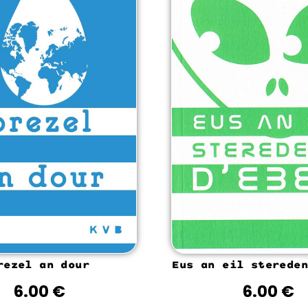
rezel an dour
Eus an eil stereden
6.00
€
6.00
€