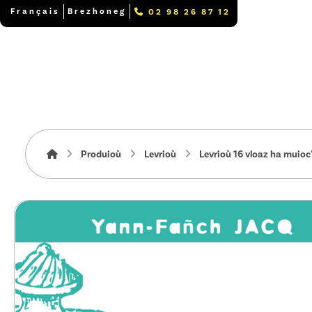
Français
Brezhoneg
02 98 26 87 12
Produioù
Levrioù
Levrioù 16 vloaz ha muioc