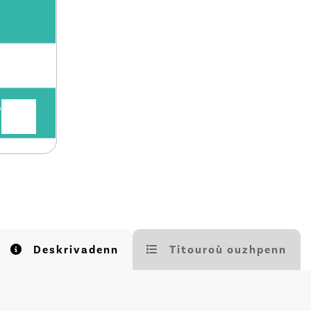
Deskrivadenn
Titouroù ouzhpenn