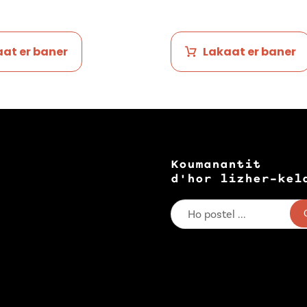
at er baner
Lakaat er baner
Koumanantit
d'hor lizher-kel