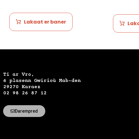
Lakaat er baner
Laka
Ti ar Vro,
6 plasenn Gwirioù Mab-den
29270 Karaez
02 98 26 87 12
Darempred