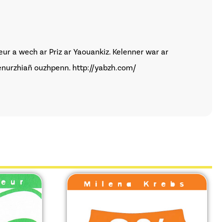
ur a wech ar Priz ar Yaouankiz. Kelenner war ar
 kenurzhiañ ouzhpenn.
http://yabzh.com/