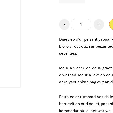
-
+
Diaes eo d’ur peizant yaouank 
bio, o virout ouzh ar beizant
sevel tiez.
Meur a vicher en deus graet 
diwezhañ. Meur a levr en deus
ar re yaouankañ hag evit an d
Petra eo ar rummad Aes da len
berr evit an dud deuet, gant s
kemmadurioù lakaet war wel e