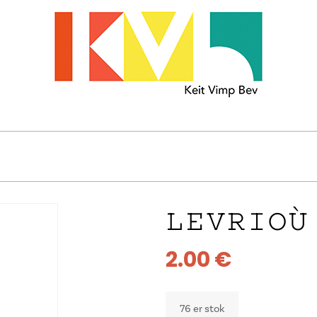
LEVRIOÙ
2.00
€
76 er stok