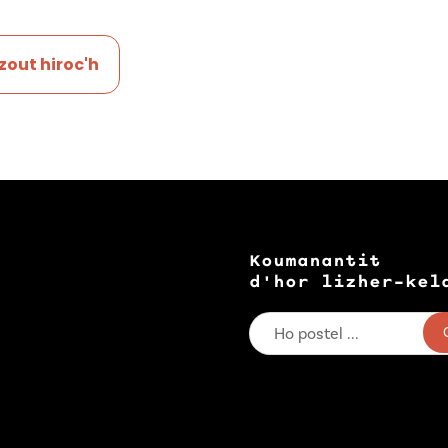
out hiroc'h
Koumanantit
d'hor lizher-kel