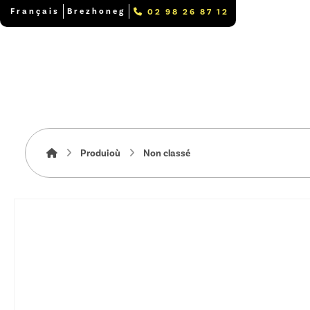
Français
Brezhoneg
02 98 26 87 12
Produioù
Non classé