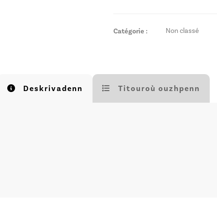
Catégorie :
Non classé
Deskrivadenn
Titouroù ouzhpenn