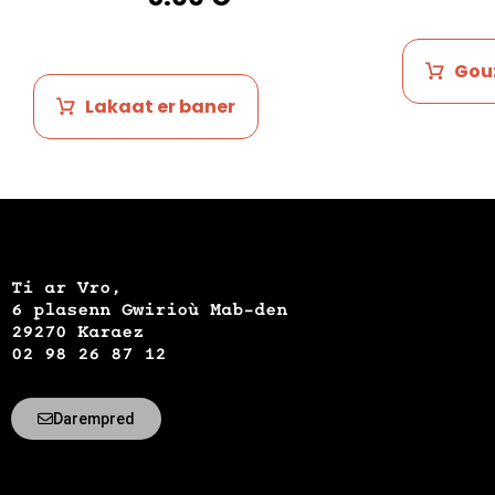
Gouz
Lakaat er baner
Ti ar Vro,
6 plasenn Gwirioù Mab-den
29270 Karaez
02 98 26 87 12
Darempred