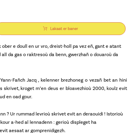
Lakaat er baner
ober e doull en ur vro, dreist-holl pa vez eñ, gant e atant
ed all da gas o raktresoù da benn, gwerzhañ o douaroù da
Yann-Fañch Jacq , kelenner brezhoneg o vezañ bet an hini
 skrivet, kroget m’en deus er bloavezhioù 2000, koulz evit
ud en oad gour.
n ? Ur rummad levrioù skrivet evit an deraouidi ! Istorioù
ikour a-hed al lennadenn : gerioù displeget ha
vit aesaat ar gomprenidigezh.