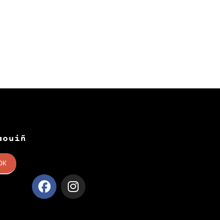
aouiñ
OK