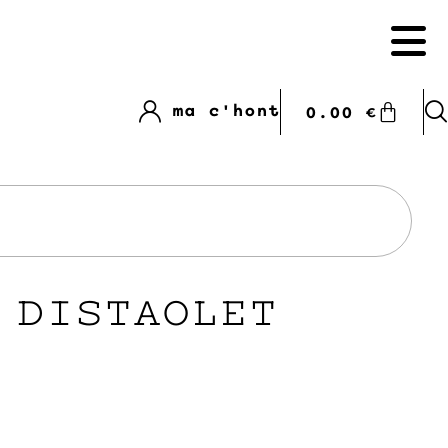
ma c'hont
0.00
€
 DISTAOLET