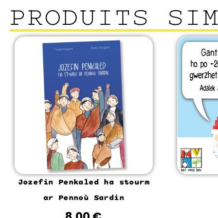
PRODUITS SI
Jozefin Penkaled ha stourm
ar Pennoù Sardin
8.00
€