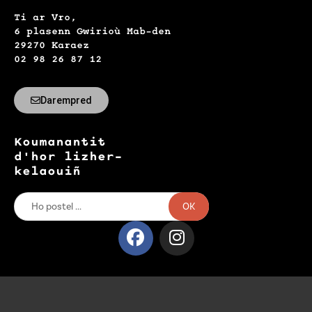
Ti ar Vro,
6 plasenn Gwirioù Mab-den
29270 Karaez
02 98 26 87 12
Darempred
Koumanantit
d'hor lizher-
kelaouiñ
OK