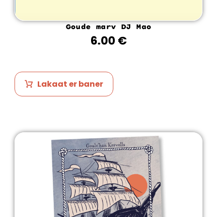
Goude marv DJ Mao
6.00
€
Lakaat er baner