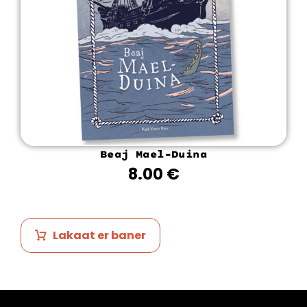
Beaj Mael-Duina
8.00
€
Lakaat er baner