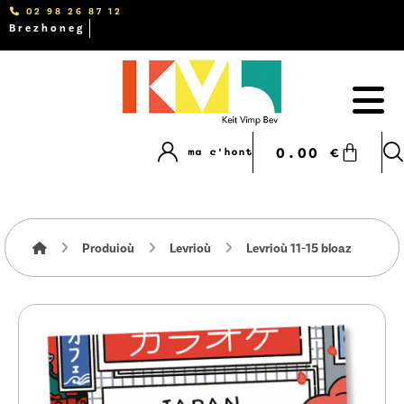
02 98 26 87 12
Brezhoneg
0.00
€
ma c'hont
Produioù
Levrioù
Levrioù 11-15 bloaz