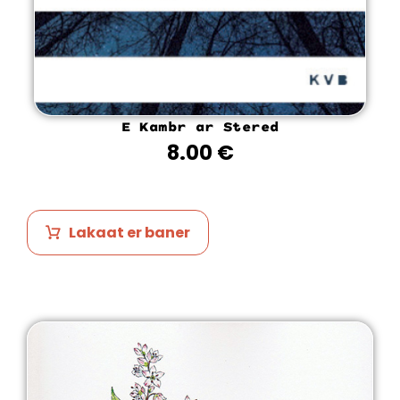
E Kambr ar Stered
8.00
€
Lakaat er baner