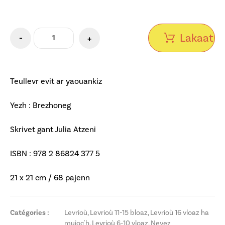
Lakaat e
-
+
Teullevr evit ar yaouankiz
Yezh : Brezhoneg
Skrivet gant Julia Atzeni
ISBN : 978 2 86824 377 5
21 x 21 cm / 68 pajenn
Catégories :
Levrioù
,
Levrioù 11-15 bloaz
,
Levrioù 16 vloaz ha
muioc'h
,
Levrioù 6-10 vloaz
,
Nevez