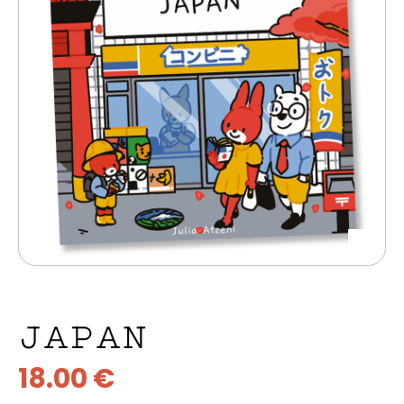
JAPAN
18.00
€