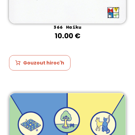
366 Haiku
10.00
€
Gouzout hiroc'h