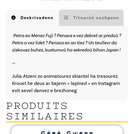
Deskrivadenn
Titouroù ouzhpenn
Petra eo Menez Fuji ? Penaos e vez debret ar predoù ?
Petra a vez lidet ? Penaos eo an tiez ? Un teullevr da
ziskouez buhez, kustumoù ha sekredoù bihan Japan !
—
Julia Atzeni zo animatourez skiantel ha tresourez.
Krouet he deus ar bajenn « lapined » en Instagram
evit sevel danvez e brezhoneg
PRODUITS
SIMILAIRES