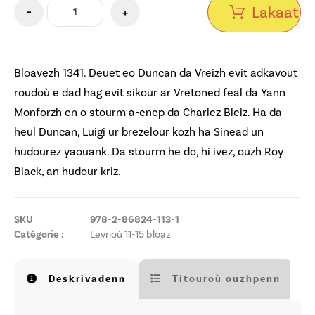
Lakaat e
-
+
Bloavezh 1341. Deuet eo Duncan da Vreizh evit adkavout
roudoù e dad hag evit sikour ar Vretoned feal da Yann
Monforzh en o stourm a-enep da Charlez Bleiz. Ha da
heul Duncan, Luigi ur brezelour kozh ha Sinead un
hudourez yaouank. Da stourm he do, hi ivez, ouzh Roy
Black, an hudour kriz.
SKU
978-2-86824-113-1
Catégorie :
Levrioù 11-15 bloaz
Deskrivadenn
Titouroù ouzhpenn