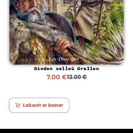
Dindan selloù Grallon
7.00
€
12.00
€
Lakaat er baner