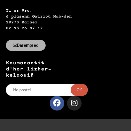
Ti ar Vro,
6 plasenn Gwirioù Mab-den
29270 Karaez
02 98 26 87 12
Darempred
Koumanantit
d'hor lizher-
kelaouiñ
OK