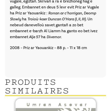
vugale, egiztañ. Skrivañ a ra e brezhoneg hag e
galleg. Embannet en deus 5 levr evit Priz ar Vugale
ha Priz ar Yaouankiz :
Ronan ar c’horrigan
,
Deomp
Slowly
ha
Troioù-kaer Duncan O’Hara (I, II, III)
. Un
nebeud danevelloù savet gantañ a zo bet
embannet e-barzh Al Liamm ha ganto eo bet ivez
embannet
Alje 57
ha
Divemor
.
2008 – Priz ar Yaouankiz – 88 p. – 11 x 18 cm
PRODUITS
SIMILAIRES