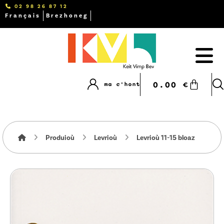
02 98 26 87 12
Français
Brezhoneg
0.00
€
ma c'hont
Produioù
Levrioù
Levrioù 11-15 bloaz