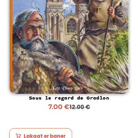
Sous le regard de Gradlon
7.00
€
12.00
€
Lakaat er baner