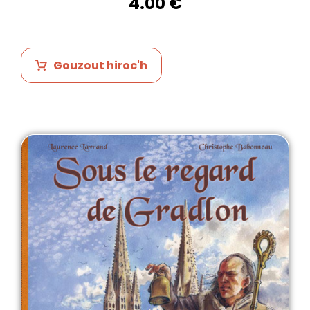
4.00
€
Gouzout hiroc'h