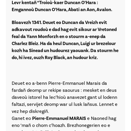
Levr kentañ “Troioù-kaer Duncan O’Hara :
Emgannoù Duncan O’Hara, Abati an Aon, Avalon.
Bloavezh 1341. Deuet eo Duncan da Vreizh evit
adkavout roudoù e dad hag evit sikour ar Vretoned
feal da Yann Monforzh en o stourm a-enep da
Charlez Bleiz. Ha da heul Duncan, Luigi ur brezelour
kozh ha Sinead un hudourez yaouank. Da stourm he
do, hi ivez, ouzh Roy Black, an hudour kriz.
Deuet eo a-benn Pierre-Emmanuel Marais da
fardañ deomp ur rekipe saourus : mesket en deus
daveoù istorel ha lec’hioù anavezet gant ul lodenn
faltazi, servijet deomp war ul lusk lañsus. Lennet e
vez hep diskregiñ.
Ganet eo
Pierre-Emmanuel MARAIS
e Naoned hag
eno ‘mañ o chom c’hoazh. Brezhonegerien eo e