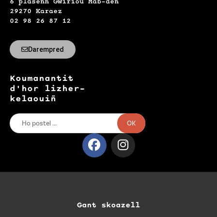
6 plasenn Gwirioù Mab-den
29270 Karaez
02 98 26 87 12
Darempred
Koumanantit
d'hor lizher-
kelaouiñ
OK
Gant skoazell