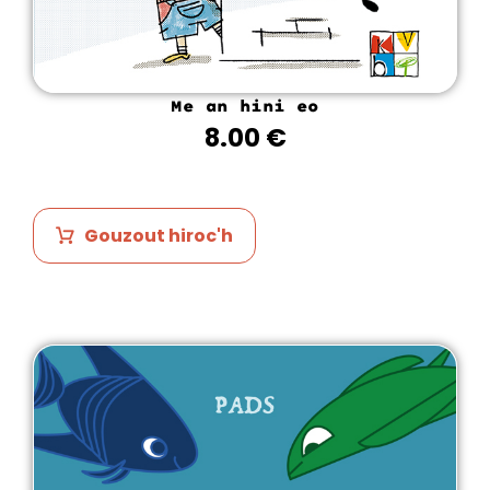
Me an hini eo
8.00
€
Gouzout hiroc'h