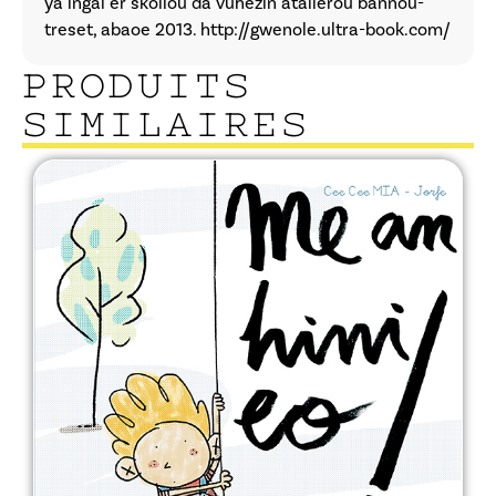
ya ingal er skolioù da vuheziñ atalieroù bannoù-
treset, abaoe 2013.
http://gwenole.ultra-book.com/
PRODUITS
SIMILAIRES