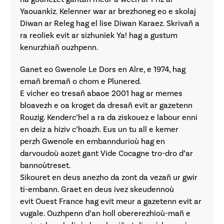
Yaouankiz. Kelenner war ar brezhoneg eo e skolaj
Diwan ar Releg hag el lise Diwan Karaez. Skrivañ a
ra reoliek evit ar sizhuniek Ya! hag a gustum
kenurzhiañ ouzhpenn.
Ganet eo Gwenole Le Dors en Alre, e 1974, hag
emañ bremañ o chom e Plunered.
E vicher eo tresañ abaoe 2001 hag ar memes
bloavezh e oa kroget da dresañ evit ar gazetenn
Rouzig. Kenderc’hel a ra da ziskouez e labour enni
en deiz a hiziv c’hoazh. Eus un tu all e kemer
perzh Gwenole en embanndurioù hag en
darvoudoù aozet gant Vide Cocagne tro-dro d’ar
bannoùtreset.
Sikouret en deus anezho da zont da vezañ ur gwir
ti-embann. Graet en deus ivez skeudennoù
evit Ouest France hag evit meur a gazetenn evit ar
vugale. Ouzhpenn d’an holl obererezhioù-mañ e