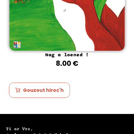
Nag a loened !
8.00
€
Gouzout hiroc'h
Ti ar Vro,