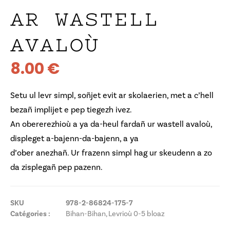
AR WASTELL
AVALOÙ
8.00
€
Setu ul levr simpl, soñjet evit ar skolaerien, met a c’hell
bezañ implijet e pep tiegezh ivez.
An obererezhioù a ya da-heul fardañ ur wastell avaloù,
displeget a-bajenn-da-bajenn, a ya
d’ober anezhañ. Ur frazenn simpl hag ur skeudenn a zo
da zisplegañ pep pazenn.
SKU
978-2-86824-175-7
Catégories :
Bihan-Bihan
,
Levrioù 0-5 bloaz