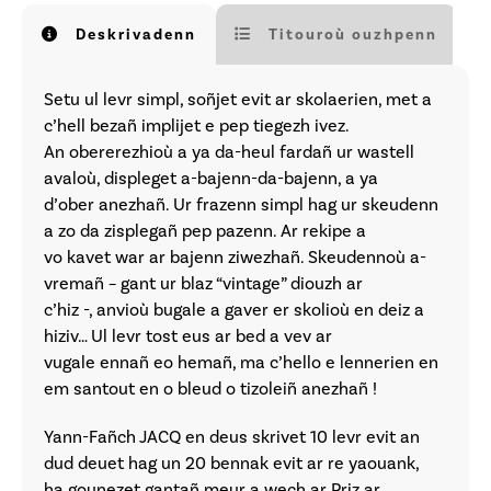
Deskrivadenn
Titouroù ouzhpenn
Setu ul levr simpl, soñjet evit ar skolaerien, met a
c’hell bezañ implijet e pep tiegezh ivez.
An obererezhioù a ya da-heul fardañ ur wastell
avaloù, displeget a-bajenn-da-bajenn, a ya
d’ober anezhañ. Ur frazenn simpl hag ur skeudenn
a zo da zisplegañ pep pazenn. Ar rekipe a
vo kavet war ar bajenn ziwezhañ. Skeudennoù a-
vremañ – gant ur blaz “vintage” diouzh ar
c’hiz -, anvioù bugale a gaver er skolioù en deiz a
hiziv… Ul levr tost eus ar bed a vev ar
vugale ennañ eo hemañ, ma c’hello e lennerien en
em santout en o bleud o tizoleiñ anezhañ !
Yann-Fañch JACQ en deus skrivet 10 levr evit an
dud deuet hag un 20 bennak evit ar re yaouank,
ha gounezet gantañ meur a wech ar Priz ar