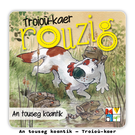
An touseg koantik – Troioù-kaer