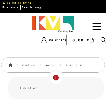
02 98 26 87 12
Français
Brezhoneg
0.00
€
ma c'hont
Produioù
Levrioù
Bihan-Bihan
Diviet eo