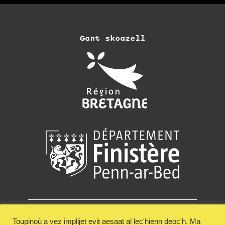
Gant skoazell
Emezelañ
Resev lizher-kelaouiñ Keit Vimp Bev
Toupinoù a vez implijet evit aesaat al lec'hienn deoc'h. Ma