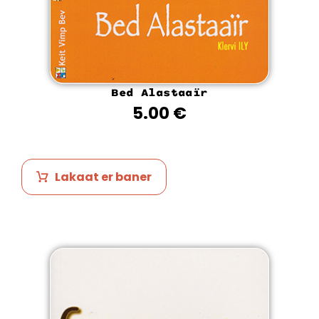
Bed Alastaaïr
5.00
€
Lakaat er baner