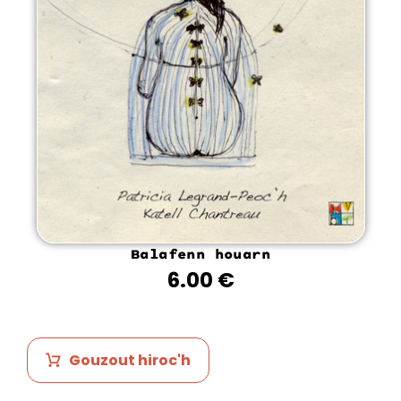
Balafenn houarn
6.00
€
Gouzout hiroc'h