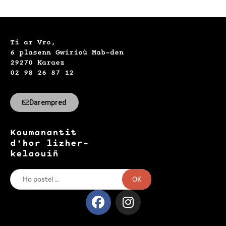
Ti ar Vro,
6 plasenn Gwirioù Mab-den
29270 Karaez
02 98 26 87 12
Darempred
Koumanantit
d'hor lizher-
kelaouiñ
OK