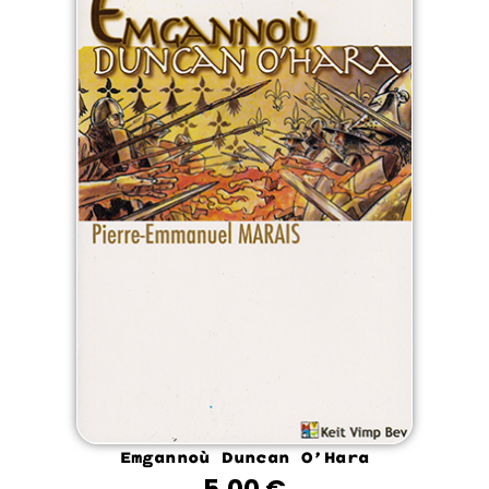
Emgannoù Duncan O’Hara
5.00
€