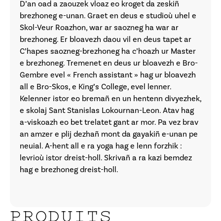
D’an oad a zaouzek vloaz eo kroget da zeskiñ
brezhoneg e-unan. Graet en deus e studioù uhel e
Skol-Veur Roazhon, war ar saozneg ha war ar
brezhoneg. Er bloavezh daou vil en deus tapet ar
C’hapes saozneg-brezhoneg ha c’hoazh ur Master
e brezhoneg. Tremenet en deus ur bloavezh e Bro-
Gembre evel « French assistant » hag ur bloavezh
all e Bro-Skos, e King’s College, evel lenner.
Kelenner istor eo bremañ en un hentenn divyezhek,
e skolaj Sant Stanislas Lokournan-Leon. Atav hag
a-viskoazh eo bet trelatet gant ar mor. Pa vez brav
an amzer e plij dezhañ mont da gayakiñ e-unan pe
neuial. A-hent all e ra yoga hag e lenn forzhik :
levrioù istor dreist-holl. Skrivañ a ra kazi bemdez
hag e brezhoneg dreist-holl.
PRODUITS