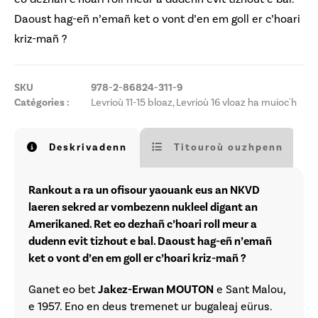
Daoust hag-eñ n’emañ ket o vont d’en em goll er c’hoari
kriz-mañ ?
SKU
978-2-86824-311-9
Catégories :
Levrioù 11-15 bloaz
,
Levrioù 16 vloaz ha muioc'h
Deskrivadenn
Titouroù ouzhpenn
Rankout a ra un ofisour yaouank eus an NKVD
laeren sekred ar vombezenn nukleel digant an
Amerikaned. Ret eo dezhañ c’hoari roll meur a
dudenn evit tizhout e bal. Daoust hag-eñ n’emañ
ket o vont d’en em goll er c’hoari kriz-mañ ?
Ganet eo bet
Jakez-Erwan MOUTON
e Sant Malou,
e 1957. Eno en deus tremenet ur bugaleaj eürus.