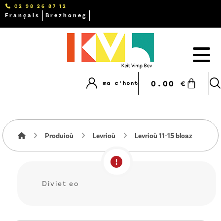
02 98 26 87 12
Français
Brezhoneg
0.00
€
ma c'hont
Produioù
Levrioù
Levrioù 11-15 bloaz
Diviet eo