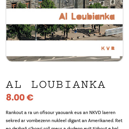
AL LOUBIANKA
8.00
€
Rankout a ra un ofisour yaouank eus an NKVD laeren
sekred ar vombezenn nukleel digant an Amerikaned. Ret
eo dezhañ c’hoari roll meur a dudenn evit tizhout e bal.