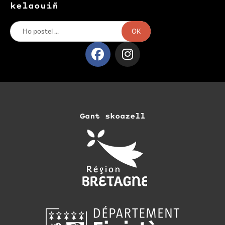
kelaouiñ
OK
Gant skoazell