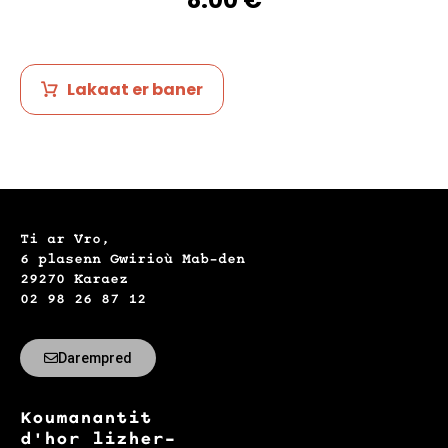
8.00
€
Lakaat er baner
Ti ar Vro,
6 plasenn Gwirioù Mab-den
29270 Karaez
02 98 26 87 12
Darempred
Koumanantit
d'hor lizher-