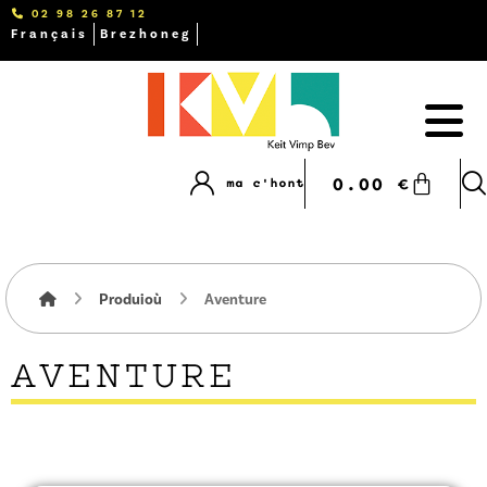
02 98 26 87 12
Français
Brezhoneg
0.00
€
ma c'hont
Produioù
Aventure
AVENTURE