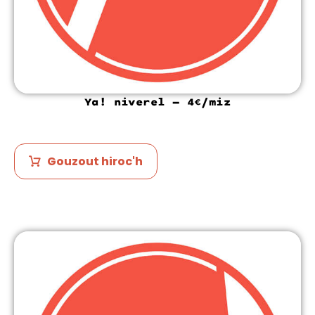
Ya! niverel – 4€/miz
Gouzout hiroc'h