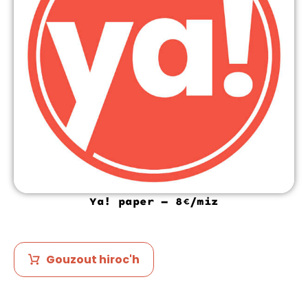
Ya! paper – 8€/miz
Gouzout hiroc'h