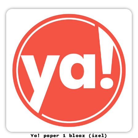
Ya! paper 1 bloaz (izel)