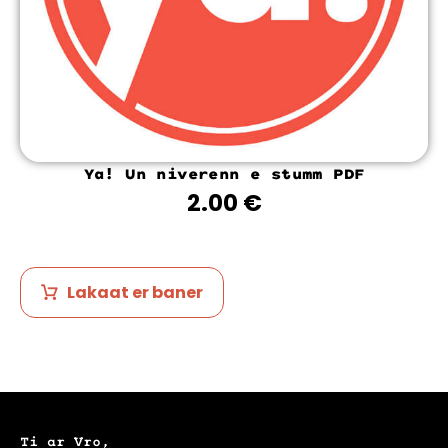
Ya! Un niverenn e stumm PDF
2.00
€
Lakaat er baner
Ti ar Vro,