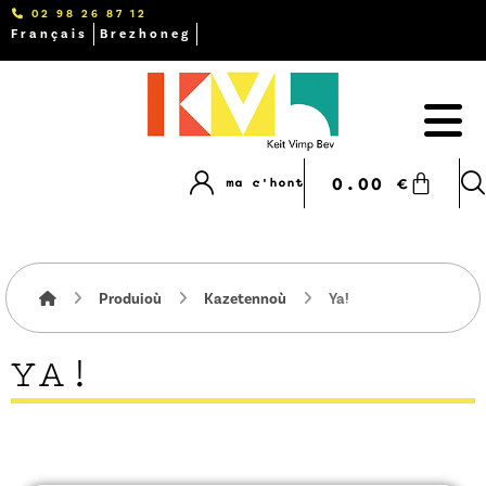
02 98 26 87 12
Français
Brezhoneg
0.00
€
ma c'hont
Produioù
Kazetennoù
Ya!
YA!