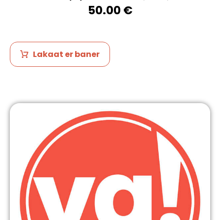
50.00
€
Lakaat er baner