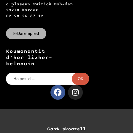
6 plasenn Gwirioù Mab-den
29270 Karaez
02 98 26 87 12
Darempred
Koumanantit
d'hor lizher-
kelaouiñ
OK
Gant skoazell