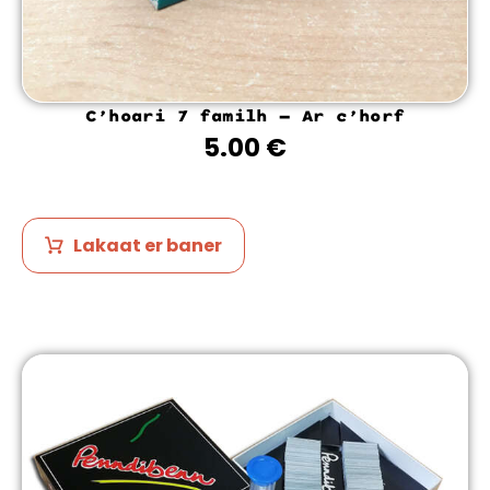
C’hoari 7 familh – Ar c’horf
5.00
€
Lakaat er baner