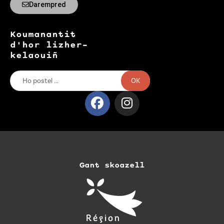
Darempred
Koumanantit
d'hor lizher-
kelaouiñ
OK
Gant skoazell