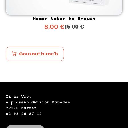
Memor Natur ha Breizh
8.00
€
15.00
€
Gouzout hiroc'h
Ti ar Vro,
6 plasenn Gwirioù Mab-den
29270 Karaez
02 98 26 87 12