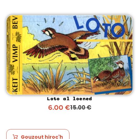
Loto al loened
6.00
€
15.00
€
Gouzout hiroc'h