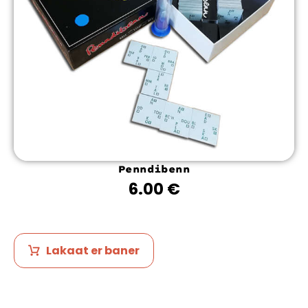
Penndibenn
6.00
€
Lakaat er baner