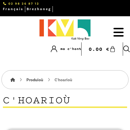
02 98 26 87 12
Français
Brezhoneg
0.00
€
ma c'hont
Produioù
C'hoarioù
C'HOARIOÙ