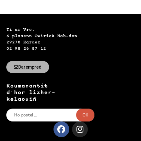
Ti ar Vro,
6 plasenn Gwirioù Mab-den
29270 Karaez
02 98 26 87 12
Darempred
Koumanantit
d'hor lizher-
kelaouiñ
OK