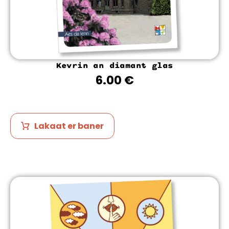
Kevrin an diamant glas
6.00
€
Lakaat er baner