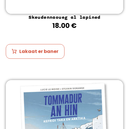
Skeudennaoueg al lapined
18.00
€
Lakaat er baner