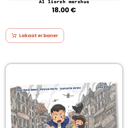
Al liorzh marzhus
18.00
€
Lakaat er baner