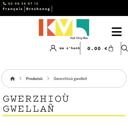
02 98 26 87 12
Français
Brezhoneg
0.00
€
ma c'hont
Produioù
Gwerzhioù gwellañ
GWERZHIOÙ
GWELLAÑ