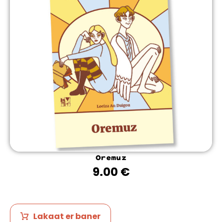
Oremuz
9.00
€
Lakaat er baner