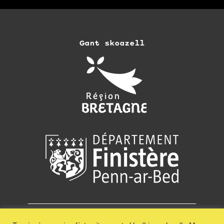
Gant skoazell
Emezelañ
Resev lizher-kelaouiñ Keit Vimp Bev