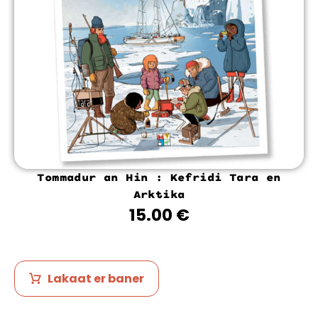
Tommadur an Hin : Kefridi Tara en
Arktika
15.00
€
Lakaat er baner